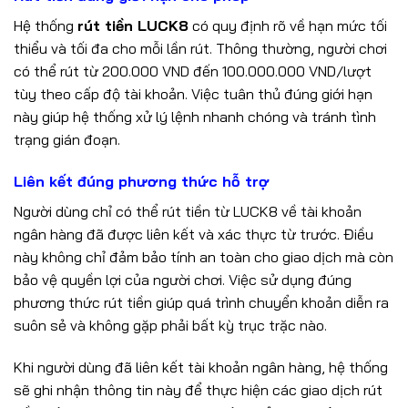
Hệ thống
rút tiền LUCK8
có quy định rõ về hạn mức tối
thiểu và tối đa cho mỗi lần rút. Thông thường, người chơi
có thể rút từ 200.000 VND đến 100.000.000 VND/lượt
tùy theo cấp độ tài khoản. Việc tuân thủ đúng giới hạn
này giúp hệ thống xử lý lệnh nhanh chóng và tránh tình
trạng gián đoạn.
Liên kết đúng phương thức hỗ trợ
Người dùng chỉ có thể rút tiền từ LUCK8 về tài khoản
ngân hàng đã được liên kết và xác thực từ trước. Điều
này không chỉ đảm bảo tính an toàn cho giao dịch mà còn
bảo vệ quyền lợi của người chơi. Việc sử dụng đúng
phương thức rút tiền giúp quá trình chuyển khoản diễn ra
suôn sẻ và không gặp phải bất kỳ trục trặc nào.
Khi người dùng đã liên kết tài khoản ngân hàng, hệ thống
sẽ ghi nhận thông tin này để thực hiện các giao dịch rút