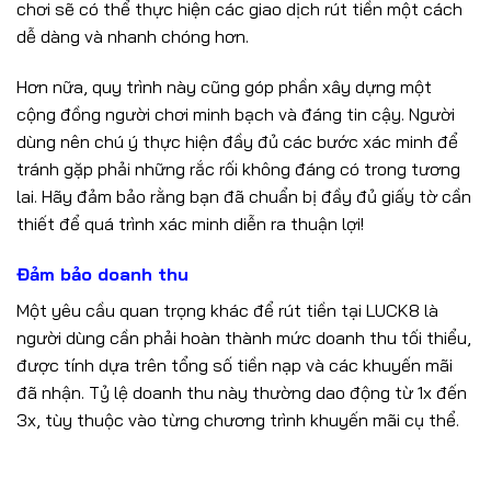
chơi sẽ có thể thực hiện các giao dịch rút tiền một cách
dễ dàng và nhanh chóng hơn.
Hơn nữa, quy trình này cũng góp phần xây dựng một
cộng đồng người chơi minh bạch và đáng tin cậy. Người
dùng nên chú ý thực hiện đầy đủ các bước xác minh để
tránh gặp phải những rắc rối không đáng có trong tương
lai. Hãy đảm bảo rằng bạn đã chuẩn bị đầy đủ giấy tờ cần
thiết để quá trình xác minh diễn ra thuận lợi!
Đảm bảo doanh thu
Một yêu cầu quan trọng khác để rút tiền tại LUCK8 là
người dùng cần phải hoàn thành mức doanh thu tối thiểu,
được tính dựa trên tổng số tiền nạp và các khuyến mãi
đã nhận. Tỷ lệ doanh thu này thường dao động từ 1x đến
3x, tùy thuộc vào từng chương trình khuyến mãi cụ thể.