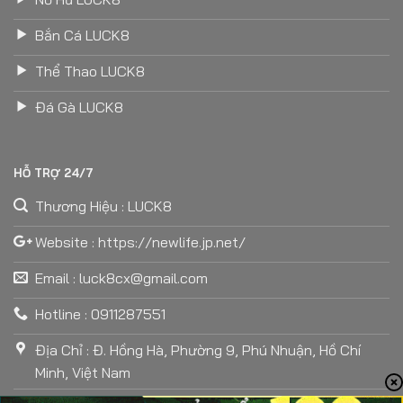
Bắn Cá LUCK8
Thể Thao LUCK8
Đá Gà LUCK8
HỖ TRỢ 24/7
Thương Hiệu : LUCK8
Website : https://newlife.jp.net/
Email :
luck8cx@gmail.com
Hotline : 0911287551
Địa Chỉ : Đ. Hồng Hà, Phường 9, Phú Nhuận, Hồ Chí
Minh, Việt Nam